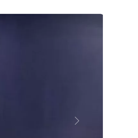
Sukabumi
Jumat, 12 Juli 2024
Pj. Bupati Sambut Kedatangan
Jemaah Haji Majalengka
Jumat, 12 Juli 2024
Kontingen Kota Marabahan Siap
Berlaga pada Utsawa
Dharmagita Nasional XV
Rabu, 10 Juli 2024
Menag Buka Utsawa Dharmagita
Nasional XV
Rabu, 10 Juli 2024
Next