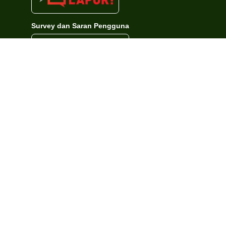
Survey dan Saran Pengguna
Hits Counter
Hits Hari ini
:
4,107 kali
Total Hits
:
1,304,207 kali
© 2023 - 2024 Kantor Wilayah Kementerian Agama Kota Marabahan