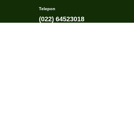
Telepon
(022) 64523018
e-mail
kemenagkotamarabahan@admin.com
Media Sosial