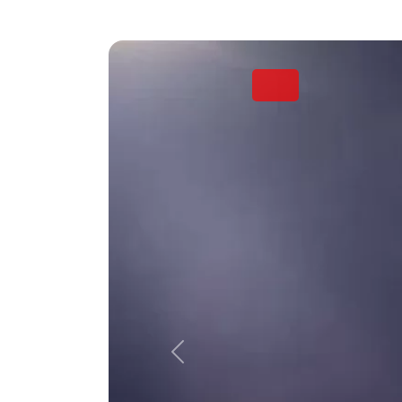
TUTORIAL PENDAFTARAN
PETUGAS HAJI DAERAH (PHD)
Kota Marabahan TAHUN 1445
H/2024 M
Rabu, 10 Januari 2024
REKRUTMEN CALON PETUGAS
HAJI DAERAH PELAYANAN
UMUM, PELAYANAN BIMBINGAN
IBADAH DAN PELAYANAN
KESEHATAN Kota Marabahan
TAHUN 1445 H/2024 M
Rabu, 10 Januari 2024
HASIL SELEKSI TAHAP I CALON
PPIH KLOTER DAN PPIH ARAB
SAUDI PROV. DKI TAHUN
1445H/2024M
Selasa, 26 Desember 2023
Previous